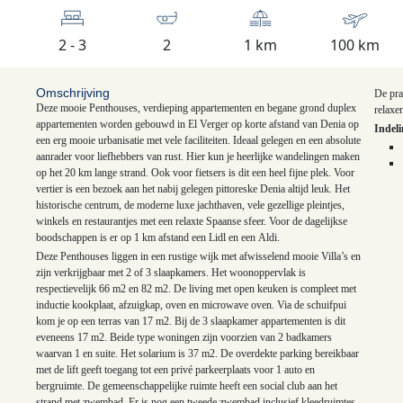
2 - 3
2
1 km
100 km
Omschrijving
De pra
Deze mooie Penthouses, verdieping appartementen en begane grond duplex
relaxe
appartementen worden gebouwd in El Verger op korte afstand van Denia op
Indel
een erg mooie urbanisatie met vele faciliteiten. Ideaal gelegen en een absolute
aanrader voor liefhebbers van rust. Hier kun je heerlijke wandelingen maken
op het 20 km lange strand. Ook voor fietsers is dit een heel fijne plek. Voor
vertier is een bezoek aan het nabij gelegen pittoreske Denia altijd leuk. Het
historische centrum, de moderne luxe jachthaven, vele gezellige pleintjes,
winkels en restaurantjes met een relaxte Spaanse sfeer. Voor de dagelijkse
boodschappen is er op 1 km afstand een Lidl en een Aldi.
Deze Penthouses liggen in een rustige wijk met afwisselend mooie Villa’s en
K
zijn verkrijgbaar met 2 of 3 slaapkamers. Het woonoppervlak is
respectievelijk 66 m2 en 82 m2. De living met open keuken is compleet met
inductie kookplaat, afzuigkap, oven en microwave oven. Via de schuifpui
kom je op een terras van 17 m2. Bij de 3 slaapkamer appartementen is dit
eveneens 17 m2. Beide type woningen zijn voorzien van 2 badkamers
waarvan 1 en suite. Het solarium is 37 m2. De overdekte parking bereikbaar
met de lift geeft toegang tot een privé parkeerplaats voor 1 auto en
bergruimte. De gemeenschappelijke ruimte heeft een social club aan het
strand met zwembad. Er is nog een tweede zwembad inclusief kleedruimtes