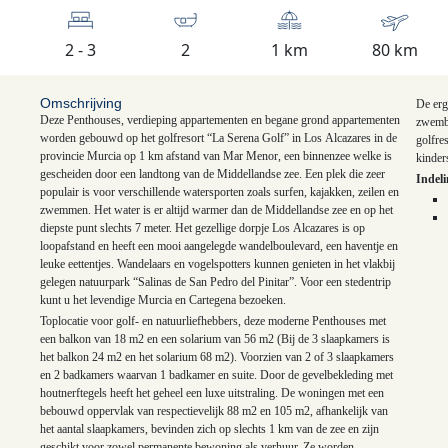
2 - 3
2
1 km
80 km
Omschrijving
De erg
Deze Penthouses, verdieping appartementen en begane grond appartementen
zwemba
worden gebouwd op het golfresort “La Serena Golf” in Los Alcazares in de
golfre
provincie Murcia op 1 km afstand van Mar Menor, een binnenzee welke is
kinder
gescheiden door een landtong van de Middellandse zee. Een plek die zeer
Indel
populair is voor verschillende watersporten zoals surfen, kajakken, zeilen en
zwemmen. Het water is er altijd warmer dan de Middellandse zee en op het
diepste punt slechts 7 meter. Het gezellige dorpje Los Alcazares is op
loopafstand en heeft een mooi aangelegde wandelboulevard, een haventje en
leuke eettentjes. Wandelaars en vogelspotters kunnen genieten in het vlakbij
gelegen natuurpark “Salinas de San Pedro del Pinitar”. Voor een stedentrip
K
kunt u het levendige Murcia en Cartegena bezoeken.
Toplocatie voor golf- en natuurliefhebbers, deze moderne Penthouses met
een balkon van 18 m2 en een solarium van 56 m2 (Bij de 3 slaapkamers is
het balkon 24 m2 en het solarium 68 m2). Voorzien van 2 of 3 slaapkamers
en 2 badkamers waarvan 1 badkamer en suite. Door de gevelbekleding met
houtnerftegels heeft het geheel een luxe uitstraling. De woningen met een
bebouwd oppervlak van respectievelijk 88 m2 en 105 m2, afhankelijk van
het aantal slaapkamers, bevinden zich op slechts 1 km van de zee en zijn
geschikt voor zowel permanente bewoning als verhuur. Ze worden