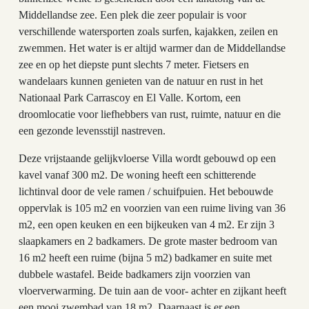
Middellandse zee. Een plek die zeer populair is voor
verschillende watersporten zoals surfen, kajakken, zeilen en
zwemmen. Het water is er altijd warmer dan de Middellandse
zee en op het diepste punt slechts 7 meter. Fietsers en
wandelaars kunnen genieten van de natuur en rust in het
Nationaal Park Carrascoy en El Valle. Kortom, een
droomlocatie voor liefhebbers van rust, ruimte, natuur en die
een gezonde levensstijl nastreven.
Deze vrijstaande gelijkvloerse Villa wordt gebouwd op een
kavel vanaf 300 m2. De woning heeft een schitterende
lichtinval door de vele ramen / schuifpuien. Het bebouwde
oppervlak is 105 m2 en voorzien van een ruime living van 36
m2, een open keuken en een bijkeuken van 4 m2. Er zijn 3
slaapkamers en 2 badkamers. De grote master bedroom van
16 m2 heeft een ruime (bijna 5 m2) badkamer en suite met
dubbele wastafel. Beide badkamers zijn voorzien van
vloerverwarming. De tuin aan de voor- achter en zijkant heeft
een mooi zwembad van 18 m2. Daarnaast is er een