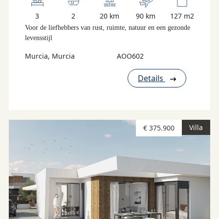
3
2
20 km
90 km
127 m2
Voor de liefhebbers van rust, ruimte, natuur en een gezonde
levensstijl
Murcia, Murcia
AOO602
Details
Villa
€ 375.900