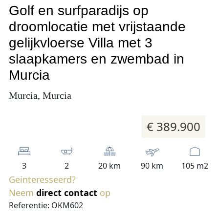
Golf en surfparadijs op
droomlocatie met vrijstaande
gelijkvloerse Villa met 3
slaapkamers en zwembad in
Murcia
Murcia, Murcia
€ 389.900
3
2
20 km
90 km
105 m2
Geinteresseerd?
Neem
direct contact
op
Referentie: OKM602