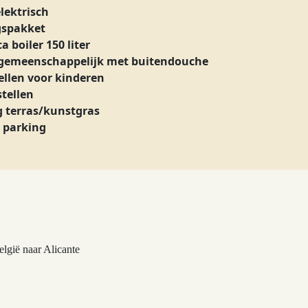
elektrisch
gspakket
 boiler 150 liter
emeenschappelijk met buitendouche
ellen voor kinderen
stellen
g terras/kunstgras
 parking
lgië naar Alicante