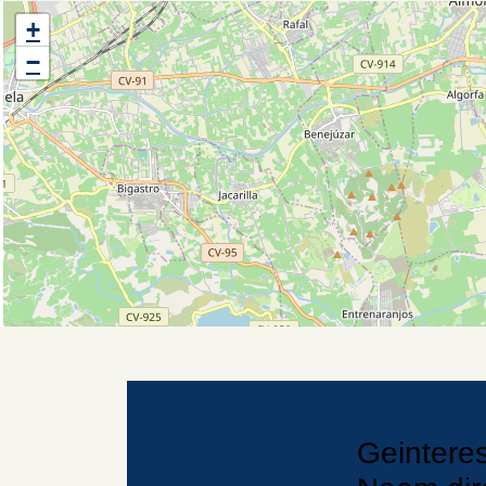
+
−
Geintere