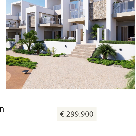
16 foto's
en
€ 299.900