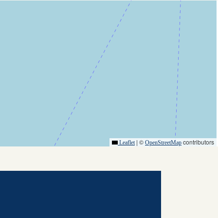
|
©
contributors
Leaflet
OpenStreetMap