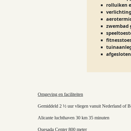
rolluiken 
verlichtin
aerotermica
zwembad g
speeltoest
fitnesstoe
tuinaanle
afgesloten
Omgeving en faciliteiten
Gemiddeld 2 ½ uur vliegen vanuit Nederland of Be
Alicante luchthaven 30 km 35 minuten
Quesada Center 800 meter