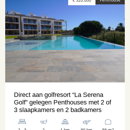
€ 320.000
Direct aan golfresort “La Serena
Golf” gelegen Penthouses met 2 of
3 slaapkamers en 2 badkamers
2 - 3
2
1 km
80 km
88 m2