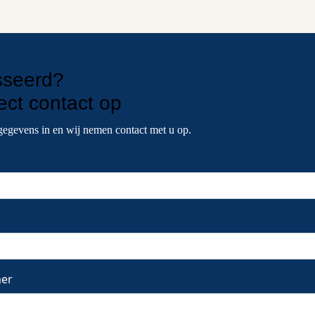
sseerd?
rect contact
op
gegevens in en wij nemen contact met u op.
er