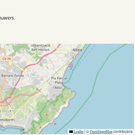
ouwers.
|
©
contributors
Leaflet
OpenStreetMap