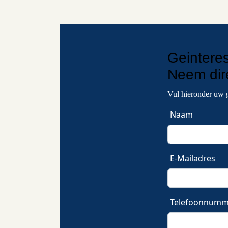
Geintere
Neem
di
Vul hieronder uw 
Naam
E-Mailadres
Telefoonnumm