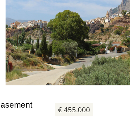
19 foto's
 basement
€ 455.000