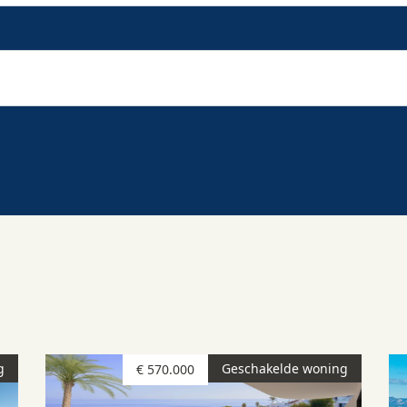
g
Geschakelde woning
€ 570.000