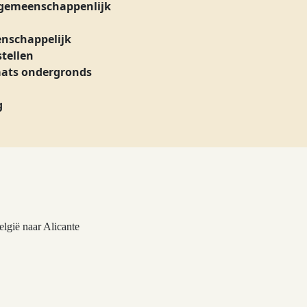
gemeenschappenlijk
nschappelijk
stellen
aats ondergronds
g
lgië naar Alicante