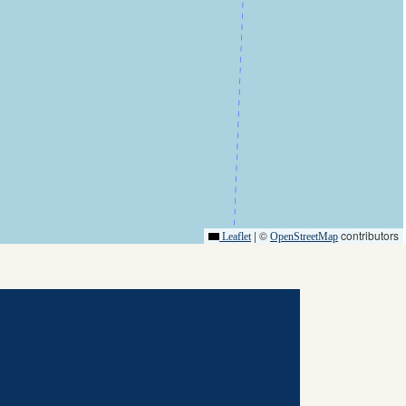
|
©
contributors
Leaflet
OpenStreetMap