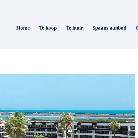
Home
Te koop
Te huur
Spaans aanbod
G