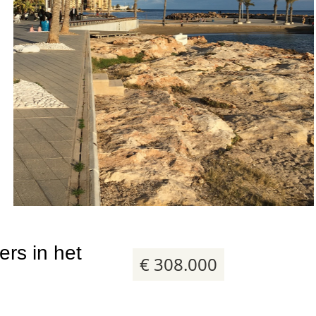
18 foto's
rs in het
€ 308.000