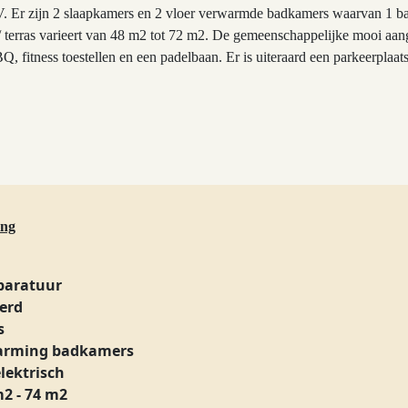
 TV. Er zijn 2 slaapkamers en 2 vloer verwarmde badkamers waarvan 1 b
/ terras varieert van 48 m2 tot 72 m2. De gemeenschappelijke mooi aang
fitness toestellen en een padelbaan. Er is uiteraard een parkeerplaat
ing
paratuur
erd
s
arming badkamers
elektrisch
m2 - 74 m2