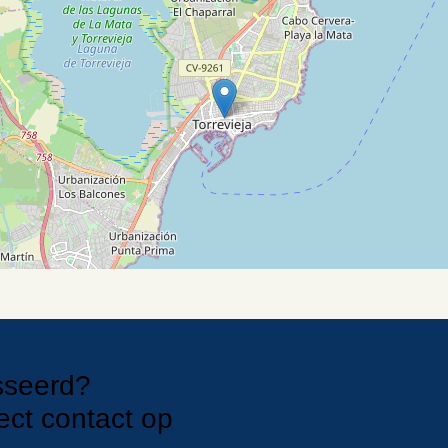
sseerd?
rect contact
op