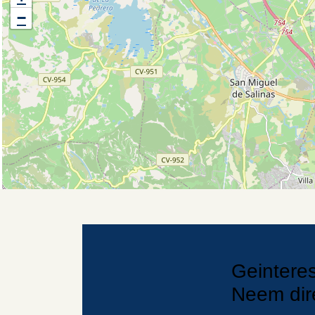
−
Geintere
Neem
di