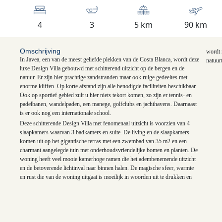
4
3
5 km
90 km
Omschrijving
wordt 
In Javea, een van de meest geliefde plekken van de Costa Blanca, wordt deze
natuur
luxe Design Villa gebouwd met schitterend uitzicht op de bergen en de
natuur. Er zijn hier prachtige zandstranden maar ook ruige gedeeltes met
enorme kliffen. Op korte afstand zijn alle benodigde faciliteiten beschikbaar.
Ook op sportief gebied zult u hier niets tekort komen, zo zijn er tennis- en
padelbanen, wandelpaden, een manege, golfclubs en jachthavens. Daarnaast
is er ook nog een internationale school.
Deze schitterende Design Villa met fenomenaal uitzicht is voorzien van 4
slaapkamers waarvan 3 badkamers en suite. De living en de slaapkamers
komen uit op het gigantische terras met een zwembad van 35 m2 en een
K
charmant aangelegde tuin met onderhoudsvriendelijke bomen en planten. De
woning heeft veel mooie kamerhoge ramen die het adembenemende uitzicht
en de betoverende lichtinval naar binnen halen. De magische sfeer, warmte
en rust die van de woning uitgaat is moeilijk in woorden uit te drukken en