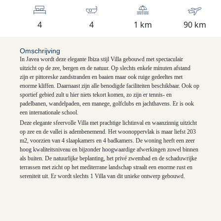
4
4
1 km
90 km
Omschrijving
In Javea wordt deze elegante Ibiza stijl Villa gebouwd met spectaculair
uitzicht op de zee, bergen en de natuur. Op slechts enkele minuten afstand
zijn er pittoreske zandstranden en baaien maar ook ruige gedeeltes met
enorme kliffen. Daarnaast zijn alle benodigde faciliteiten beschikbaar. Ook op
sportief gebied zult u hier niets tekort komen, zo zijn er tennis- en
padelbanen, wandelpaden, een manege, golfclubs en jachthavens. Er is ook
een internationale school.
Deze elegante sfeervolle Villa met prachtige lichtinval en waanzinnig uitzicht
op zee en de vallei is adembenemend. Het woonoppervlak is maar liefst 203
m2, voorzien van 4 slaapkamers en 4 badkamers. De woning heeft een zeer
K
hoog kwaliteitsniveau en bijzonder hoogwaardige afwerkingen zowel binnen
als buiten. De natuurlijke beplanting, het privé zwembad en de schaduwrijke
terrassen met zicht op het mediterrane landschap straalt een enorme rust en
sereniteit uit. Er wordt slechts 1 Villa van dit unieke ontwerp gebouwd.