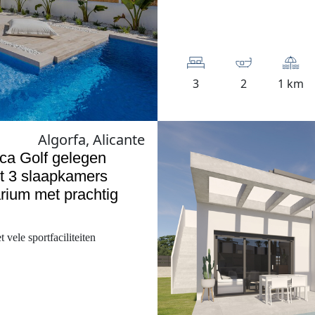
3
2
1 km
Algorfa, Alicante
ca Golf gelegen
et 3 slaapkamers
rium met prachtig
vele sportfaciliteiten