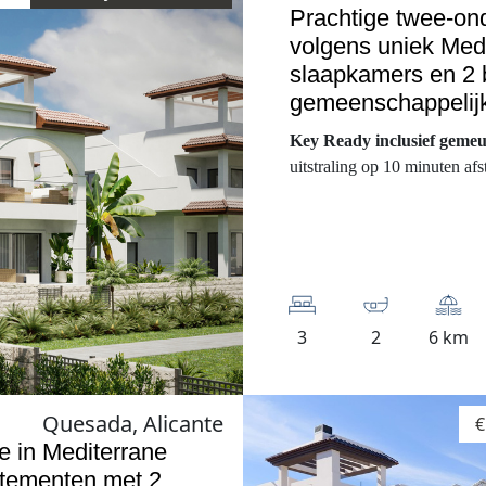
Prachtige twee-ond
volgens uniek Medi
slaapkamers en 2 
gemeenschappelij
Key Ready inclusief geme
uitstraling op 10 minuten afs
3
2
6 km
Quesada, Alicante
€
e in Mediterrane
rtementen met 2