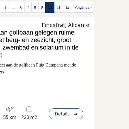
1
…
6
7
8
9
10
11
12
Volgende ›
Finestrat, Alicante
aan golfbaan gelegen ruime
et berg- en zeezicht, groot
, zwembad en solarium in de
t
irect aan de golfbaan Puig Campana met de
ers
Details
55 km
220 m2