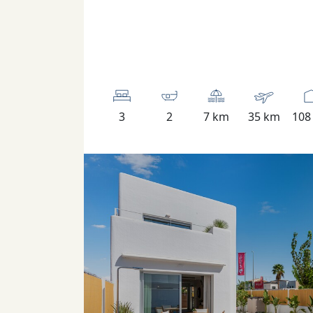
3
2
7 km
35 km
108