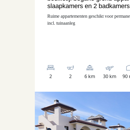
slaapkamers en 2 badkamers
Ruime appartementen geschikt voor permane
incl. tuinaanleg
2
2
6 km
30 km
90