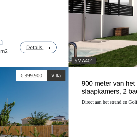
Details
 m2
SMA401
€ 399.900
Villa
900 meter van het s
slaapkamers, 2 b
Direct aan het strand en Gol