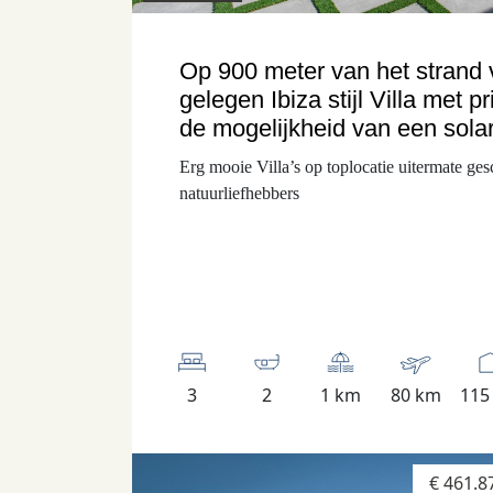
Op 900 meter van het strand
gelegen Ibiza stijl Villa met
de mogelijkheid van een sola
Erg mooie Villa’s op toplocatie uitermate gesc
natuurliefhebbers
3
2
1 km
80 km
115
€ 461.8