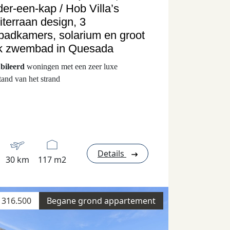
er-een-kap / Hob Villa’s
terraan design, 3
badkamers, solarium en groot
k zwembad in Quesada
ubileerd
woningen met een zeer luxe
tand van het strand
Details
30 km
117 m2
 316.500
Begane grond appartement