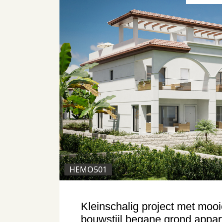
HEMO501
Kleinschalig project met mooi
bouwstijl begane grond appa