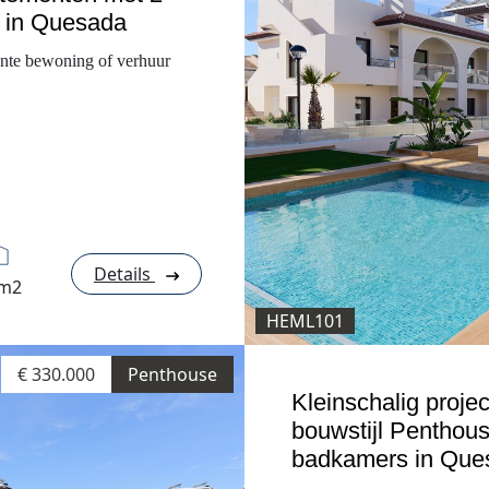
 in Quesada
nte bewoning of verhuur
Details
 m2
HEML101
€ 330.000
Penthouse
Kleinschalig proje
bouwstijl Penthou
badkamers in Que