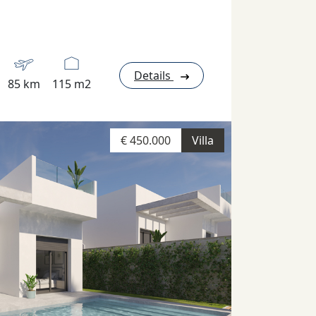
Details
85 km
115 m2
€ 450.000
Villa