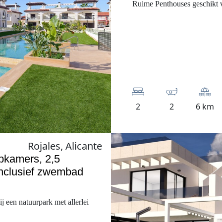
Ruime Penthouses geschikt 
2
2
6 km
Rojales, Alicante
pkamers, 2,5
nclusief zwembad
j een natuurpark met allerlei