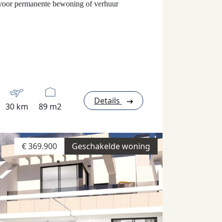
voor permanente bewoning of verhuur
Details
30 km
89 m2
€ 369.900
Geschakelde woning