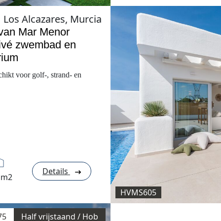
Los Alcazares, Murcia
 van Mar Menor
 privé zwembad en
rium
hikt voor golf-, strand- en
Details
 m2
HVMS605
75
Half vrijstaand / Hob