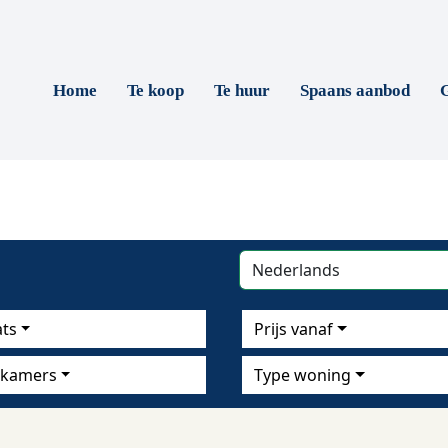
Home
Te koop
Te huur
Spaans aanbod
G
ats
Prijs vanaf
kamers
Type woning