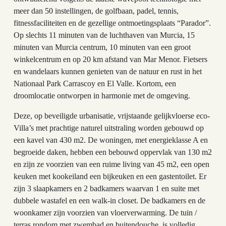
meer dan 50 instellingen, de golfbaan, padel, tennis,
fitnessfaciliteiten en de gezellige ontmoetingsplaats “Parador”.
Op slechts 11 minuten van de luchthaven van Murcia, 15
minuten van Murcia centrum, 10 minuten van een groot
winkelcentrum en op 20 km afstand van Mar Menor. Fietsers
en wandelaars kunnen genieten van de natuur en rust in het
Nationaal Park Carrascoy en El Valle. Kortom, een
droomlocatie ontworpen in harmonie met de omgeving.
Deze, op beveiligde urbanisatie, vrijstaande gelijkvloerse eco-
Villa’s met prachtige naturel uitstraling worden gebouwd op
een kavel van 430 m2. De woningen, met energieklasse A en
begroeide daken, hebben een bebouwd oppervlak van 130 m2
en zijn ze voorzien van een ruime living van 45 m2, een open
keuken met kookeiland een bijkeuken en een gastentoilet. Er
zijn 3 slaapkamers en 2 badkamers waarvan 1 en suite met
dubbele wastafel en een walk-in closet. De badkamers en de
woonkamer zijn voorzien van vloerverwarming. De tuin /
terras rondom met zwembad en buitendouche, is volledig