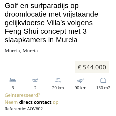
Golf en surfparadijs op
droomlocatie met vrijstaande
gelijkvloerse Villa’s volgens
Feng Shui concept met 3
slaapkamers in Murcia
Murcia, Murcia
€ 544.000
3
2
20 km
90 km
130 m2
Geinteresseerd?
Neem
direct contact
op
Referentie: AOV602