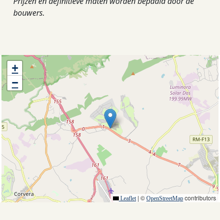
Prijzen en definitieve maten worden bepaald door de
bouwers.
+
−
|
©
contributors
Leaflet
OpenStreetMap